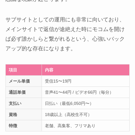
サブサイトとしての運用にも非常に向いており、
メインサイトで返信が途絶えた時にモコムを開け
ば必ず誰かしらと繋がれるという、心強いバック
アップ的な存在になります。
項目
内容
メール単価
受信15〜19円
通話単価
音声41〜44円 / ビデオ66円（毎分）
支払い
日払い（最低6,050円〜）
資格
18歳以上（高校生不可）
特徴
老舗、高集客、フリマあり