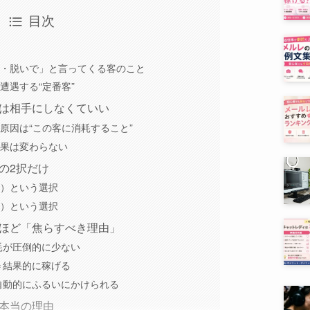
目次
・脱いで」と言ってくる客のこと
遭遇する“定番客”
は相手にしなくていい
原因は“この客に消耗すること”
果は変わらない
の2択だけ
）という選択
）という選択
ほど「焦らすべき理由」
耗が圧倒的に少ない
＝結果的に稼げる
自動的にふるいにかけられる
本当の理由