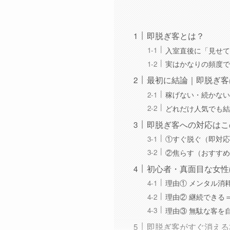
即脱ぎ客とは？
入室直後に「見せて
実はかなりの頻度で
最初に結論｜即脱ぎ客
稼げない・続かない
どれだけ人気でも結
即脱ぎ客への対応はこ
①すぐ脱ぐ（即対応
②焦らす（おすすめ
初心者・真面目な女性
理由① メンタル消
理由② 継続できる
理由③ 無駄な客を
即脱ぎ客がすぐ消える