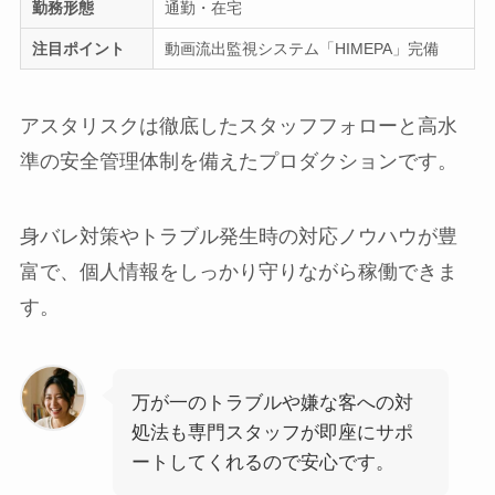
勤務形態
通勤・在宅
注目ポイント
動画流出監視システム「HIMEPA」完備
アスタリスクは徹底したスタッフフォローと高水
準の安全管理体制を備えたプロダクションです。
身バレ対策やトラブル発生時の対応ノウハウが豊
富で、個人情報をしっかり守りながら稼働できま
す。
万が一のトラブルや嫌な客への対
処法も専門スタッフが即座にサポ
ートしてくれるので安心です。