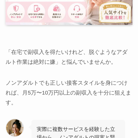
「在宅で副収入を得たいけれど、脱ぐようなアダ
ルト作業は絶対に嫌」と悩んでいませんか。
ノンアダルトでも正しい接客スタイルを身につけ
れば、月5万〜10万円以上の副収入を十分に狙えま
す。
実際に複数サービスを経験した立
場から、ノンアダルトの現実と賢