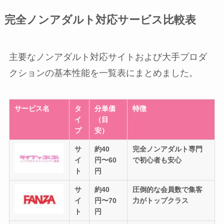
完全ノンアダルト対応サービス比較表
主要なノンアダルト対応サイトおよび大手プロダ
クションの基本性能を一覧表にまとめました。
サービス名
タ
分単価
特徴
イ
（目
プ
安）
サ
約40
完全ノンアダルト専門
イ
円〜60
で初心者も安心
ト
円
サ
約40
圧倒的な会員数で集客
イ
円〜70
力がトップクラス
ト
円