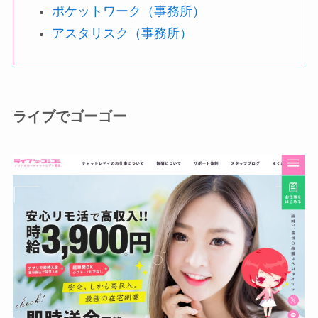
ポケットワーク（事務所）
アスタリスク（事務所）
ライブでゴーゴー