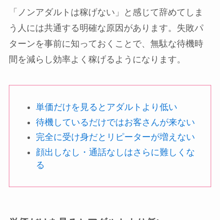
「ノンアダルトは稼げない」と感じて辞めてしま
う人には共通する明確な原因があります。失敗パ
ターンを事前に知っておくことで、無駄な待機時
間を減らし効率よく稼げるようになります。
単価だけを見るとアダルトより低い
待機しているだけではお客さんが来ない
完全に受け身だとリピーターが増えない
顔出しなし・通話なしはさらに難しくな
る