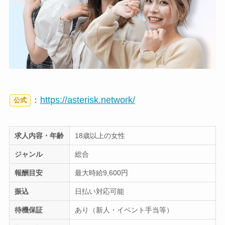
：
https://asterisk.network/
公式
求人内容・年齢
18歳以上の女性
ジャンル
総合
報酬目安
最大時給9,600円
振込
日払い対応可能
待機保証
あり（新人・イベント手当等）