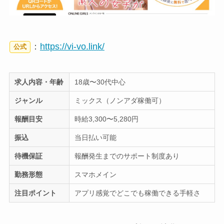
：
https://vi-vo.link/
公式
求人内容・年齢
18歳〜30代中心
ジャンル
ミックス（ノンアダ稼働可）
報酬目安
時給3,300〜5,280円
振込
当日払い可能
待機保証
報酬発生までのサポート制度あり
勤務形態
スマホメイン
注目ポイント
アプリ感覚でどこでも稼働できる手軽さ