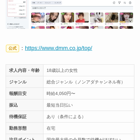
：
https://www.dmm.co.jp/top/
公式
求人内容・年齢
18歳以上の女性
ジャンル
総合ジャンル（ノンアダチャンネル有）
報酬目安
時給4,050円〜
振込
最短当日払い
待機保証
あり（条件による）
勤務形態
在宅
注目ポイント
国内最大級の会員数で待機がほぼない