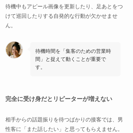
待機中もアピール画像を更新したり、足あとをつ
けて巡回したりする自発的な行動が欠かせませ
ん。
待機時間を「集客のための営業時
間」と捉えて動くことが重要で
す。
完全に受け身だとリピーターが増えない
相手からの話題振りを待つばかりの接客では、男
性客に「また話したい」と思ってもらえません。